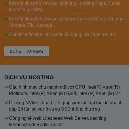
Kết nối đồng bộ với các hệ thống Landing Page, Email
Marketing, CRM,...
Kết nối đồng bộ với các sàn thương mại điện tử lớn như
Shopee, Tiki, Lazada,...
Chi phí triển khai linh hoạt, đa dạng lựa chọn lưu trữ
DÙNG THỬ NGAY
DỊCH VỤ HOSTING
Cấu hình máy chủ mạnh mẽ với CPU Intel(R) Xeon(R)
Platinum, Intel (R) Xeon (R) Gold, Intel (R) Xeon (R) V4
Ổ cứng NVMe chuẩn U.2 giúp website đạt tốc độ nhanh
gấp 10 lần so với ổ cứng SSD thông thường
Công nghệ web Litespeed Web Server, caching
Memcached/ Redis Socket