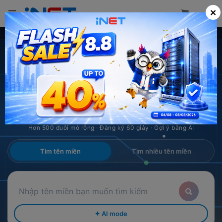
×
iNET.vn · Nhà đăng ký tên miền
TÊN MIỀN
GIÁ SIÊU TỐT
Hơn 500 đuôi mở rộng · Đăng ký 60 giây · Gợi ý bằng AI
Tìm tên miền
Tìm nhiều tên miền
✦ AI mode