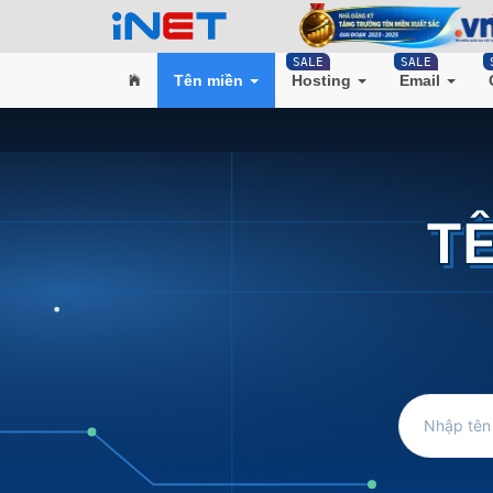
SALE
SALE
Tên miền
Hosting
Email
TÊ