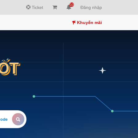
10
Ticket
Đăng nhập
Khuyến mãi
TỐT
mode