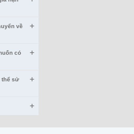
huyển về
 muốn có
 thể sử