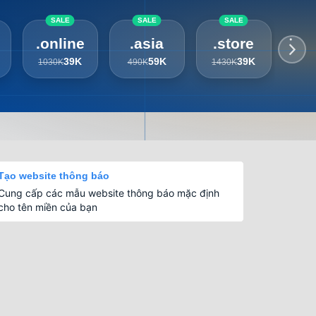
SALE
SALE
SALE
.online
.asia
.store
.i
39K
59K
39K
1030K
490K
1430K
52
Tạo website thông báo
Cung cấp các mẫu website thông báo mặc định
cho tên miền của bạn