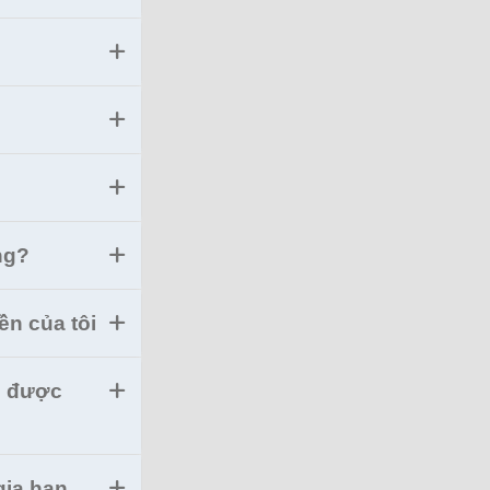
ng?
ền của tôi
có được
gia hạn