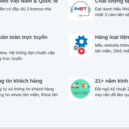
miền Việt Nam & Quốc tế
Chất lượng d
miền có đầy đủ 2 licence nhà
Đạt danh hiệu Nh
nhất 3 năm liên t
oàn toàn trực tuyến
Hàng loạt tiệ
Mẫu website thông
tên miền, DNS miễn
line. Hệ thống đạt chuẩn cấp
g trực tuyến
ng tin khách hàng
21+ năm kinh 
g tư và thông tin khách hàng
Đội ngũ kỹ thuật 
ng tin whois tên miền, Khoá tên
mọi vấn đề liên q