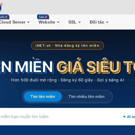
SALE
SALE
Cloud Server
Website
SSL
Đối tác
iNET.vn · Nhà đăng ký tên miền
N MIỀN
GIÁ SIÊU 
Hơn 500 đuôi mở rộng · Đăng ký 60 giây · Gợi ý bằng AI
Tìm tên miền
Tìm nhiều tên miền
✦ AI 