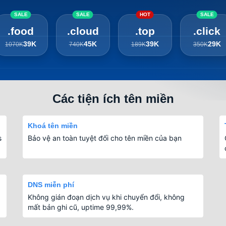
SALE
SALE
HOT
SALE
.food
.cloud
.top
.click
39K
45K
39K
29K
1070K
740K
189K
350K
Các tiện ích tên miền
Khoá tên miền
s
Bảo vệ an toàn tuyệt đối cho tên miền của bạn
DNS miễn phí
Không gián đoạn dịch vụ khi chuyển đổi, không
mất bản ghi cũ, uptime 99,99%.