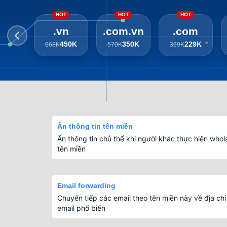
HOT
HOT
HOT
.vn
.com.vn
.com
450K
350K
229K
*
668K
570K
369K
Ẩn thông tin tên miền
Ẩn thông tin chủ thể khi người khác thực hiện whoi
tên miền
Email forwarding
Chuyển tiếp các email theo tên miền này về địa chỉ
email phổ biến