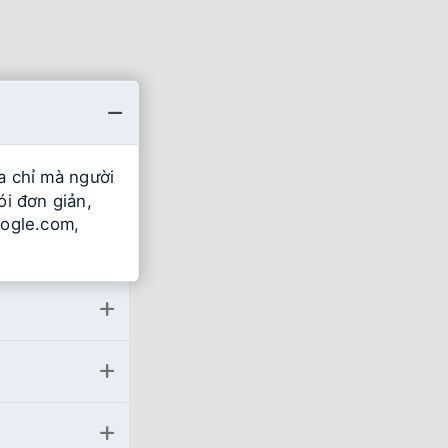
ịa chỉ mà người
ói đơn giản,
oogle.com,