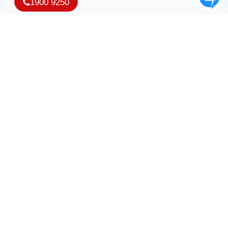
1900 9250
Nhận ưu đãi và thông tin mới nhất từ iNET
Copyright © 2007 - 2026 Công ty TNHH Phần mềm iNET