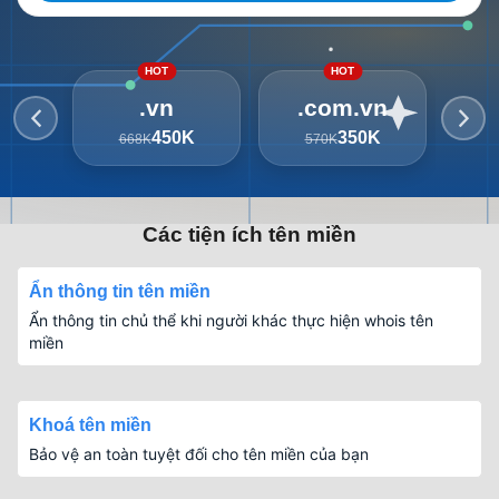
HOT
HOT
.vn
.com.vn
450K
350K
668K
570K
3
Các tiện ích tên miền
Ẩn thông tin tên miền
Ẩn thông tin chủ thể khi người khác thực hiện whois tên
miền
Khoá tên miền
Bảo vệ an toàn tuyệt đối cho tên miền của bạn