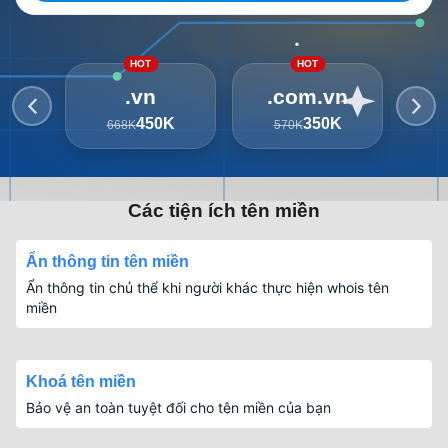
HOT
HOT
.vn
.com.vn
450K
350K
668K
570K
3
Các tiện ích tên miền
Ẩn thông tin tên miền
Ẩn thông tin chủ thể khi người khác thực hiện whois tên
miền
Khoá tên miền
Bảo vệ an toàn tuyệt đối cho tên miền của bạn