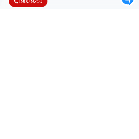
1900 9250
Nhận ưu đãi và thông tin mới nhất từ iNET
Copyright © 2007 - 2026 Công ty TNHH Phần mềm iNET