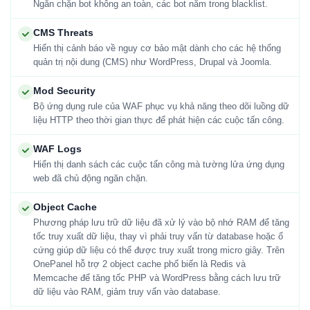
Ngăn chặn bot không an toàn, các bot nằm trong blacklist.
CMS Threats
Hiển thị cảnh báo về nguy cơ bảo mật dành cho các hệ thống
quản trị nội dung (CMS) như WordPress, Drupal và Joomla.
Mod Security
Bộ ứng dụng rule của WAF phục vụ khả năng theo dõi luồng dữ
liệu HTTP theo thời gian thực để phát hiện các cuộc tấn công.
WAF Logs
Hiển thị danh sách các cuộc tấn công mà tường lửa ứng dụng
web đã chủ động ngăn chặn.
Object Cache
Phương pháp lưu trữ dữ liệu đã xử lý vào bộ nhớ RAM để tăng
tốc truy xuất dữ liệu, thay vì phải truy vấn từ database hoặc ổ
cứng giúp dữ liệu có thể được truy xuất trong micro giây. Trên
OnePanel hỗ trợ 2 object cache phổ biến là Redis và
Memcache để tăng tốc PHP và WordPress bằng cách lưu trữ
dữ liệu vào RAM, giảm truy vấn vào database.