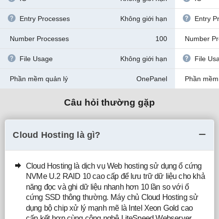
Entry Processes
Không giới hạn
Entry P
Number Processes
100
Number Pr
File Usage
Không giới hạn
File Us
Phần mềm quản lý
OnePanel
Phần mềm 
Câu hỏi thường gặp
Cloud Hosting là gì?
Cloud Hosting là dịch vụ Web hosting sử dụng ổ cứng
NVMe U.2 RAID 10 cao cấp để lưu trữ dữ liệu cho khả
năng đọc và ghi dữ liệu nhanh hơn 10 lần so với ổ
cứng SSD thông thường. Máy chủ Cloud Hosting sử
dụng bộ chip xử lý mạnh mẽ là Intel Xeon Gold cao
cấp kết hợp cùng công nghệ LiteSpeed Webserver