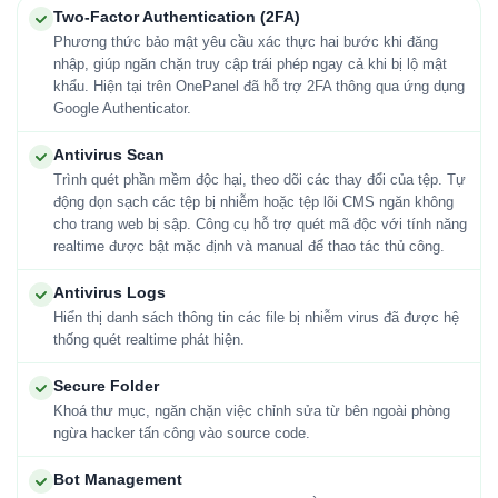
Two-Factor Authentication (2FA)
Phương thức bảo mật yêu cầu xác thực hai bước khi đăng
nhập, giúp ngăn chặn truy cập trái phép ngay cả khi bị lộ mật
khẩu. Hiện tại trên OnePanel đã hỗ trợ 2FA thông qua ứng dụng
Google Authenticator.
Antivirus Scan
Trình quét phần mềm độc hại, theo dõi các thay đổi của tệp. Tự
động dọn sạch các tệp bị nhiễm hoặc tệp lõi CMS ngăn không
cho trang web bị sập. Công cụ hỗ trợ quét mã độc với tính năng
realtime được bật mặc định và manual để thao tác thủ công.
Antivirus Logs
Hiển thị danh sách thông tin các file bị nhiễm virus đã được hệ
thống quét realtime phát hiện.
Secure Folder
Khoá thư mục, ngăn chặn việc chỉnh sửa từ bên ngoài phòng
ngừa hacker tấn công vào source code.
Bot Management