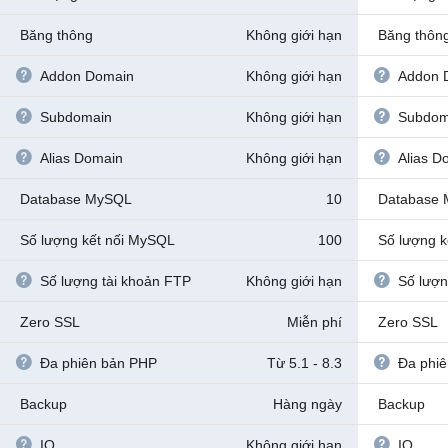
Băng thông
Không giới hạn
Băng thôn
Addon Domain
Không giới hạn
Addon 
Subdomain
Không giới hạn
Subdom
Alias Domain
Không giới hạn
Alias D
Database MySQL
10
Database
Số lượng kết nối MySQL
100
Số lượng 
Số lượng tài khoản FTP
Không giới hạn
Số lượn
Zero SSL
Miễn phí
Zero SSL
Đa phiên bản PHP
Từ 5.1 - 8.3
Đa phi
Backup
Hàng ngày
Backup
IO
Không giới hạn
IO