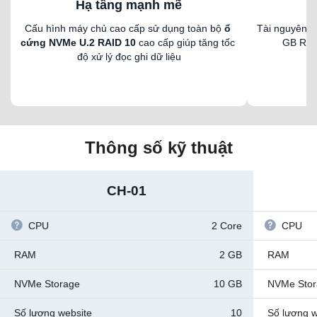
Hạ tầng mạnh mẽ
Cấu hình máy chủ cao cấp sử dụng toàn bộ 
ổ 
Tài nguyên c
cứng NVMe U.2 RAID 10
 cao cấp giúp tăng tốc 
GB RAM
độ xử lý đọc ghi dữ liệu
Thông số kỹ thuật
CH-01
CPU
2 Core
CPU
RAM
2 GB
RAM
NVMe Storage
10 GB
NVMe Sto
Số lượng website
10
Số lượng w