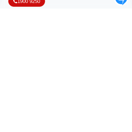
1900 9250
Nhận ưu đãi và thông tin mới nhất từ iNET
Copyright © 2007 - 2026 Công ty TNHH Phần mềm iNET