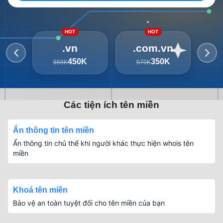
HOT
HOT
.vn
.com.vn
450K
350K
668K
570K
3
Các tiện ích tên miền
Ẩn thông tin tên miền
Ẩn thông tin chủ thể khi người khác thực hiện whois tên
miền
Khoá tên miền
Bảo vệ an toàn tuyệt đối cho tên miền của bạn