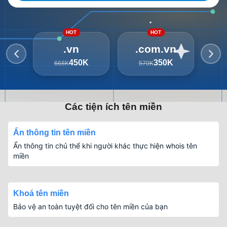
HOT
HOT
.vn
.com.vn
450K
350K
668K
570K
3
Các tiện ích tên miền
Ẩn thông tin tên miền
Ẩn thông tin chủ thể khi người khác thực hiện whois tên
miền
Khoá tên miền
Bảo vệ an toàn tuyệt đối cho tên miền của bạn