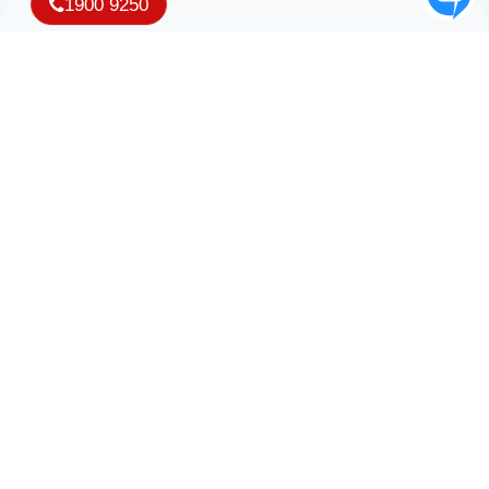
1900 9250
Nhận ưu đãi và thông tin mới nhất từ iNET
Copyright © 2007 - 2026 Công ty TNHH Phần mềm iNET