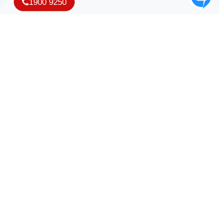
1900 9250
Nhận ưu đãi và thông tin mới nhất từ iNET
Copyright © 2007 - 2026 Công ty TNHH Phần mềm iNET