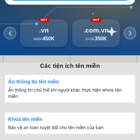
HOT
HOT
.vn
.com.vn
450K
350K
668K
570K
3
Các tiện ích tên miền
Ẩn thông tin tên miền
Ẩn thông tin chủ thể khi người khác thực hiện whois tên
miền
Khoá tên miền
Bảo vệ an toàn tuyệt đối cho tên miền của bạn